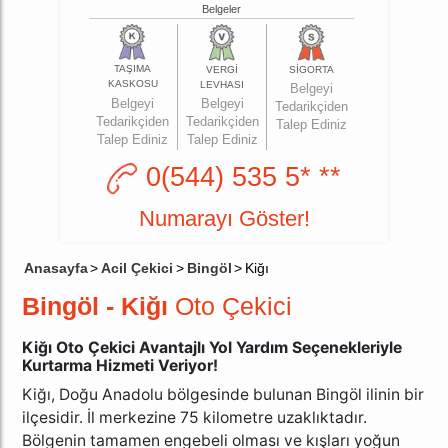
Belgeler
TAŞIMA
VERGİ
SİGORTA
KASKOSU
LEVHASI
Belgeyi
Belgeyi
Belgeyi
Tedarikçiden
Tedarikçiden
Tedarikçiden
Talep Ediniz
Talep Ediniz
Talep Ediniz
0(544) 535 5* **
Numarayı Göster!
Anasayfa
>
Acil Çekici
>
Bingöl
>
Kiğı
Bingöl - Kiğı
Oto Çekici
Kiğı Oto Çekici Avantajlı Yol Yardım Seçenekleriyle
Kurtarma Hizmeti Veriyor!
Kiğı, Doğu Anadolu bölgesinde bulunan Bingöl ilinin bir
ilçesidir. İl merkezine 75 kilometre uzaklıktadır.
Bölgenin tamamen engebeli olması ve kışları yoğun