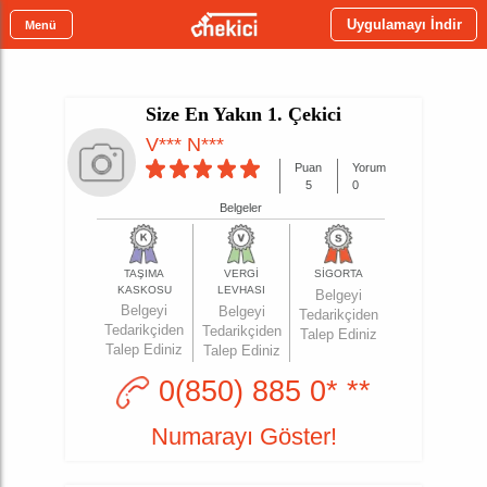
Uygulamayı İndir
Menü
Size En Yakın 1. Çekici
V*** N***
Puan
Yorum
5
0
Belgeler
TAŞIMA
VERGİ
SİGORTA
KASKOSU
LEVHASI
Belgeyi
Belgeyi
Belgeyi
Tedarikçiden
Tedarikçiden
Tedarikçiden
Talep Ediniz
Talep Ediniz
Talep Ediniz
0(850) 885 0* **
Numarayı Göster!