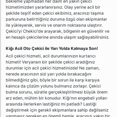
bekleme yapmadan her daim en yakın çekici
hizmetimizden yararlanırsınız. Olay yerine acil bir
şekilde teşrif eden çekici ekibimiz, aracınızı taşıma
parkuruna belirttiğiniz duruma özgü olan ekipmanlar
ile yükleyerek, servis ve onarım noktasına ulaştırır.
Çekici'yi Chekici'de arayarak, bölgenin en güvenilir ve
en hesaplı çekicilerine anında ulaşım sağlayabilirsiniz.
Kiğı Acil Oto Çekici ile Yarı Yolda Kalmaya Son!
Acil çekici hizmeti, acil durumlarınızın kurtarıcı
hizmeti! Veryansın bir şekilde çekici aradığınız
durumlar için acil çekici hizmetinizde! Ne zaman,
nerede aracınızın sizi yarı yolda bırakacağını
bilmediğiniz gibi, böyle bir sorun ile karşı karşıya
kalınca da çözüm yolunu bulmanız zorlaşır. Çekici
bulma sorunu, süratle gerçekleştirilmesi büyük önem
arz eden, mühim bir konudur. Kiğı’nın engebeli yolları
arasında ilerlerken lastiğiniz mi patladı? Lastiği
değiştirmek için gerekli ekipmanlara sahip değilseniz
yapmanız gereken en önemli hamle, aracınızı yakın bir