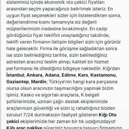
sistemimiz içinde ekonomik oto çekici fiyatları
arasından seçim yapacağınızı belirtmek isteriz. En
uygun fiyat seçenekleri sizler için listelendikten sonra,
değerlendirme kısmı tamamıyla siz değerli
müşterilerimizin iradesine bırakılmıştır. En cazip
gördüğünüz fiyat teklifini onayladığınız takdirde,
teklifi veren firmanın iletişim bilgileri sizin için görünür
hale gelecektir. Firma ile görüşme sağladıktan sonra
ise sizin belirlediğiniz tarihte, sizin belirlediğiniz
adresten aracınız teslim alınıp; kaliteli bir hizmet
performansı ile dilediğiniz bölgeye nakledilir. Kiğı’dan
İstanbul
,
Ankara,
Adana
,
Edirne
,
Kars
,
Kastamonu
,
Gaziantep
,
Mardin
; Türkiye’nin hangi kara parçasına
olursa olsun aracınızın taşımacılığını yapmak bizim
işimiz. Kasko ve sigortalı araçlarla, K belgeli
şoförlerimizle, uzman çağrı destek ekiplerimizle
araçlarınızın güvenliği ve sizin iç rahatlığınız bizden
sorulur! 7/24 durmaksızın faaliyet gösteren
Kiğı Oto
çekici
ekiplerimizle her zaman bir tık uzağınızdayız!
Kiğı araç nakliye
süreciniz boyunca taşıyıcı firmamızın