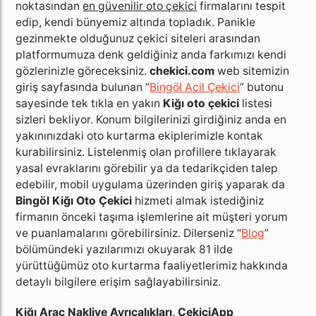
noktasından
en güvenilir oto çekici
firmalarını tespit
edip, kendi bünyemiz altında topladık. Panikle
gezinmekte olduğunuz çekici siteleri arasından
platformumuza denk geldiğiniz anda farkımızı kendi
gözlerinizle göreceksiniz.
chekici.com
web sitemizin
giriş sayfasında bulunan “
Bingöl Acil Çekici
” butonu
sayesinde tek tıkla en yakın
Kiğı oto çekici
listesi
sizleri bekliyor. Konum bilgilerinizi girdiğiniz anda en
yakınınızdaki oto kurtarma ekiplerimizle kontak
kurabilirsiniz. Listelenmiş olan profillere tıklayarak
yasal evraklarını görebilir ya da tedarikçiden talep
edebilir, mobil uygulama üzerinden giriş yaparak da
Bingöl Kiğı Oto Çekici
hizmeti almak istediğiniz
firmanın önceki taşıma işlemlerine ait müşteri yorum
ve puanlamalarını görebilirsiniz. Dilerseniz “
Blog
”
bölümündeki yazılarımızı okuyarak 81 ilde
yürüttüğümüz oto kurtarma faaliyetlerimiz hakkında
detaylı bilgilere erişim sağlayabilirsiniz.
Kiğı Araç Nakliye Ayrıcalıkları, ÇekiciApp