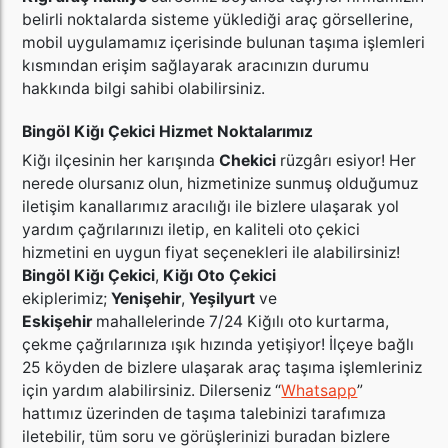
belirli noktalarda sisteme yüklediği araç görsellerine,
mobil uygulamamız içerisinde bulunan taşıma işlemleri
kısmından erişim sağlayarak aracınızın durumu
hakkında bilgi sahibi olabilirsiniz.
Bingöl Kiğı Çekici Hizmet Noktalarımız
Kiğı ilçesinin her karışında
Chekici
rüzgârı esiyor! Her
nerede olursanız olun, hizmetinize sunmuş olduğumuz
iletişim kanallarımız aracılığı ile bizlere ulaşarak yol
yardım çağrılarınızı iletip, en kaliteli oto çekici
hizmetini en uygun fiyat seçenekleri ile alabilirsiniz!
Bingöl Kiğı Çekici
,
Kiğı Oto Çekici
ekiplerimiz;
Yenişehir
,
Yeşilyurt
ve
Eskişehir
mahallelerinde 7/24 Kiğılı oto kurtarma,
çekme çağrılarınıza ışık hızında yetişiyor! İlçeye bağlı
25 köyden de bizlere ulaşarak araç taşıma işlemleriniz
için yardım alabilirsiniz. Dilerseniz “
Whatsapp
”
hattımız üzerinden de taşıma talebinizi tarafımıza
iletebilir, tüm soru ve görüşlerinizi buradan bizlere