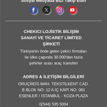
Sosyal Medyada Bizi Takip Edin
CHEKICI LOJİSTİK BİLİŞİM
SANAYİ VE TİCARET LİMİTED
ŞİRKETİ
Türkiyenin önde gelen çekici firmaları
ile ülke çapında 30.000'den fazla
şehirler arası araç transferi
ADRES & İLETİŞİM BİLGİLERİ
ORUÇREİS MAH. TEKSTİLKENT CAD.
B BLOK NO: 12 A İÇ KAPI NO: 061
ESENLER / İSTANBUL - KOZA PLAZA
0(544) 535 5004