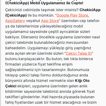
(ChekiciApp) Mobil Uygulamamız ile Cepte!
Çekicinizi cebinizde taşımak ister misiniz?
ChekiciApp
(ÇekiciApp)
ile bu mümkün. “
Google Play Store
,
AppGallery
veyahut
App Store
” üzerinden cep telefon
ya da tabletlerinize yükleyebileceğiniz mobil
uygulamamız sayesinde çeşitli ayrıcalıklar sizleri
bekliyor. Dilerseniz öncelikle uygulama üzerinden nasıl
çekici talebinde bulunabileceğiniz mevzuundan
bahsedelim. Uygulamayı yükleyip giriş yaptığınız
anda açılan ekran üzerinde sizleri “
Çekici Talep Et
”
butonu karşılayacaktır. Bu buton, tek tıkla binlerce
firmadan yüzlerce fiyat teklifine erişim
sağlayabilmeniz için tasarlanmıştır. Butonumuza
tıklayıp çekici talep formu doldurduğunuz anda
bünyemiz altında hizmet vermekte olan
Kiğı Oto
Çekici
ekipleri, uygulama üzerinden gelen anlık
bildirimler sayesinde talebinizi anında görerek fiyat
teklifleri gönderirler. Hali hazırda piyasada bulunan
fahiş fiyatlardan uzak bir hizmet alacağınızı ve bizim