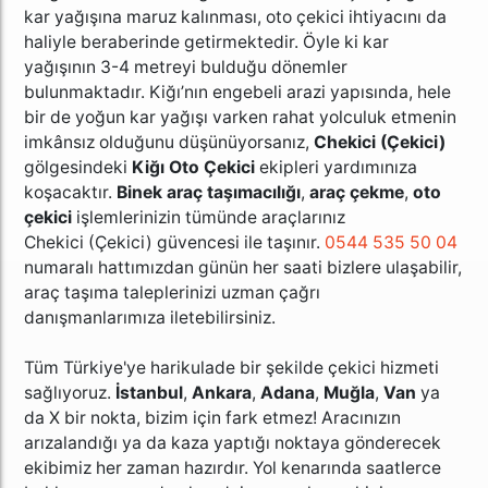
kar yağışına maruz kalınması, oto çekici ihtiyacını da
haliyle beraberinde getirmektedir. Öyle ki kar
yağışının 3-4 metreyi bulduğu dönemler
bulunmaktadır. Kiğı’nın engebeli arazi yapısında, hele
bir de yoğun kar yağışı varken rahat yolculuk etmenin
imkânsız olduğunu düşünüyorsanız,
Chekici (Çekici)
gölgesindeki
Kiğı Oto Çekici
ekipleri yardımınıza
koşacaktır.
Binek araç
taşımacılığı
,
araç çekme
,
oto
çekici
işlemlerinizin tümünde araçlarınız
Chekici (Çekici) güvencesi ile taşınır.
0544 535 50 04
numaralı hattımızdan günün her saati bizlere ulaşabilir,
araç taşıma taleplerinizi uzman çağrı
danışmanlarımıza iletebilirsiniz.
Tüm Türkiye'ye harikulade bir şekilde çekici hizmeti
sağlıyoruz.
İstanbul
,
Ankara
,
Adana
,
Muğla
,
Van
ya
da X bir nokta, bizim için fark etmez! Aracınızın
arızalandığı ya da kaza yaptığı noktaya gönderecek
ekibimiz her zaman hazırdır. Yol kenarında saatlerce