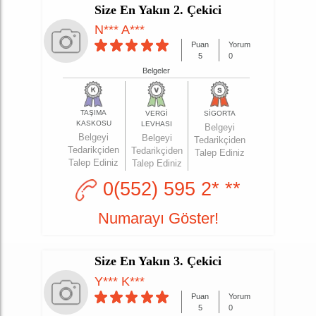
Size En Yakın 2. Çekici
N*** A***
Puan
Yorum
5
0
Belgeler
TAŞIMA
VERGİ
SİGORTA
KASKOSU
LEVHASI
Belgeyi
Belgeyi
Belgeyi
Tedarikçiden
Tedarikçiden
Tedarikçiden
Talep Ediniz
Talep Ediniz
Talep Ediniz
0(552) 595 2* **
Numarayı Göster!
Size En Yakın 3. Çekici
Y*** K***
Puan
Yorum
5
0