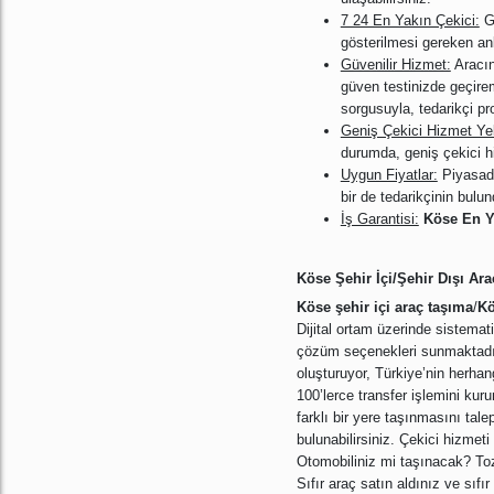
7 24 En Yakın Çekici:
Ge
gösterilmesi gereken anla
Güvenilir Hizmet:
Aracın
güven testinizde geçir
sorgusuyla, tedarikçi pro
Geniş Çekici Hizmet Ye
durumda, geniş çekici hi
Uygun Fiyatlar:
Piyasadak
bir de tedarikçinin bu
İş Garantisi:
Köse En Y
Köse Şehir İçi/Şehir Dışı Ar
Köse şehir içi araç taşıma
/
Kö
Dijital ortam üzerinde sistema
çözüm seçenekleri sunmaktadır. 
oluşturuyor, Türkiye’nin herhang
100’lerce transfer işlemini kur
farklı bir yere taşınmasını tal
bulunabilirsiniz. Çekici hizmet
Otomobiliniz mi taşınacak? Toz 
Sıfır araç satın aldınız ve sıf