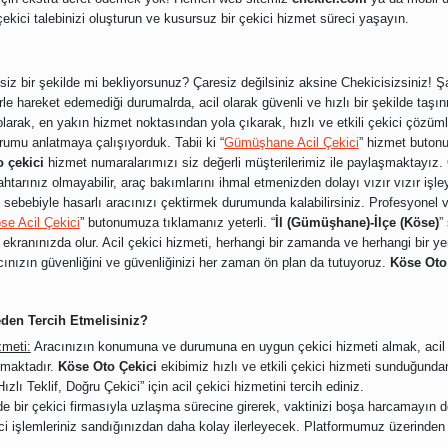
 çekici talebinizi oluşturun ve kusursuz bir çekici hizmet süreci yaşayın.
esiz bir şekilde mi bekliyorsunuz? Çaresiz değilsiniz aksine Chekicisizsiniz! 
le hareket edemediği durumalrda, acil olarak güvenli ve hızlı bir şekilde taşın
rak, en yakın hizmet noktasından yola çıkarak, hızlı ve etkili çekici çözüml
umu anlatmaya çalışıyorduk. Tabii ki “
Gümüşhane Acil Çekici
” hizmet buto
o çekici
hizmet numaralarımızı siz değerli müşterilerimiz ile paylaşmaktayız. 
htarınız olmayabilir, araç bakımlarını ihmal etmenizden dolayı vızır vızır işle
zası sebebiyle hasarlı aracınızı çektirmek durumunda kalabilirsiniz. Profesyonel
se Acil Çekici
” butonumuza tıklamanız yeterli. “
İl (Gümüşhane)-İlçe (Köse)
”
ekranınızda olur. Acil çekici hizmeti, herhangi bir zamanda ve herhangi bir y
cınızın güvenliğini ve güvenliğinizi her zaman ön plan da tutuyoruz.
Köse Oto
eden Tercih Etmelisiniz?
zmeti:
Aracınızın konumuna ve durumuna en uygun çekici hizmeti almak, acil 
lmaktadır.
Köse Oto Çekici
ekibimiz hızlı ve etkili çekici hizmeti sunduğunda
ızlı Teklif, Doğru Çekici” için acil çekici hizmetini tercih ediniz.
e bir çekici firmasıyla uzlaşma sürecine girerek, vaktinizi boşa harcamayın d
ci işlemleriniz sandığınızdan daha kolay ilerleyecek. Platformumuz üzerind