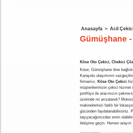
Anasayfa
>
Acil Çekic
Gümüşhane -
Köse Oto Çekici, Chekici Ç
Köse; Gümüşhane iline bağlıdır
Karayolu ulaşımının vazgeçilmez
firmamız,
Köse Oto Çekici
hiz
müşterilerimizin çekici hizmet
portföyü ile aracınızın çekme-
üzerinde mi arızalandı? Motosi
makinelerinizi farklı bir lokas
gücünden faydalanabilirsiniz. P
taşıyacağımızdan emin olabilirs
iletişime geçin. Hemen arayın