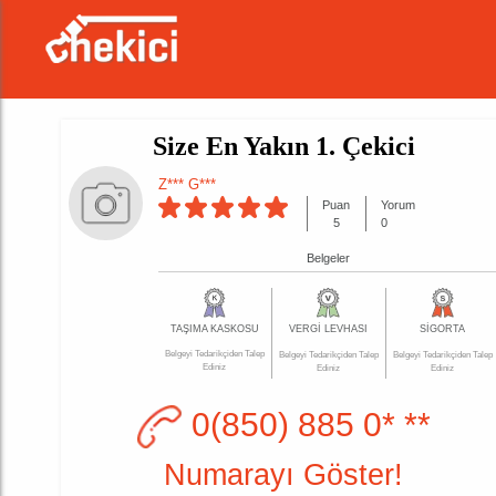
Size En Yakın 1. Çekici
Z*** G***
Puan
Yorum
5
0
Belgeler
TAŞIMA KASKOSU
VERGİ LEVHASI
SİGORTA
Belgeyi Tedarikçiden Talep
Belgeyi Tedarikçiden Talep
Belgeyi Tedarikçiden Talep
Ediniz
Ediniz
Ediniz
0(850) 885 0* **
Numarayı Göster!