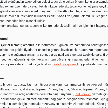
şitleri olduğundan talep edilen çekici aracı da oldukça önemli konular arasında
 ekranı üzerinden, çekici teklifini kabul ederek, tedarikçi ile iletişime geçilir
ğlandıktan sonra siz değerli müşterimizin belirttiği tarihte, aracınızın alınmas
uluk Poliçesi” talebinde bulunabilirsiniz.
Köse Oto Çekici
ekimiz ile iletişime
ız üzerinden bize ulaşabilirsiniz.
amlandıktan sonra, aracınızı kontrol ederek teslim alır ve işleminiz başarıyl
zmeti
 Çekici
hizmeti; aracınızın kurtarılmasını, güvenli ve zamanında belirttiğiniz
nizde, oto çekici fiyatlarını önceden görüntüleyebilecek, aracınızın taşınması
e yapmış olduğumuz anlaşma sonucu araç nakliyat sigortası talebiyle garantile
i seçmeli, güvenilirliğinden ve aracınızın güvenirliğini garanti eden önlemleri
inizi şansa değil, Chekici’ye bırakın!
Gizlilik ve güvenlik
iş politikalarımız ve
meti
, birden fazla araç taşıma ihtiyacı olan kurumsal firma sahibi ve bireysel müşt
3’lü araç taşıma, 4’lü araç taşıma, 5’li araç taşıma, 6’lı araç taşıma, 7’li araç t
tırlarımız ile araç adetinize göre rota oluşturuyoruz.
Çoklu çekici
hizmeti için
i sarsmadan çekici hizmeti almanızı sağlıyoruz. Araçlarınızın taşınması için g
lerimize ulaşmak için, kompakt rezervasyon sistemimizi tercih ederek, Köse ço