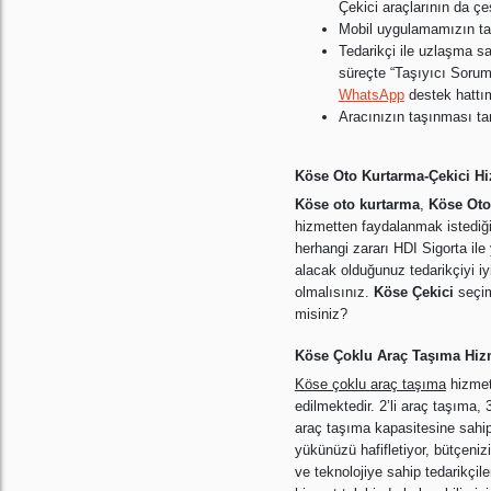
Çekici araçlarının da çe
Mobil uygulamamızın talep
Tedarikçi ile uzlaşma sa
süreçte “Taşıyıcı Soruml
WhatsApp
destek hattım
Aracınızın taşınması tam
Köse Oto Kurtarma-Çekici Hi
Köse oto kurtarma
,
Köse Oto
hizmetten faydalanmak istediği
herhangi zararı HDI Sigorta il
alacak olduğunuz tedarikçiyi iy
olmalısınız.
Köse Çekici
seçim
misiniz?
Köse Çoklu Araç Taşıma Hiz
Köse çoklu araç taşıma
hizmeti
edilmektedir. 2’li araç taşıma, 
araç taşıma kapasitesine sahip 
yükünüzü hafifletiyor, bütçeniz
ve teknolojiye sahip tedarikçi