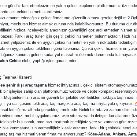
ce-gündüz fark etmeksizin en yakın çekici ekiplerine platformumuz üzerinden 
rda acil çekici hizmeti alabilirsiniz.
ızı emanet edeceğiniz çekici firmasının güvenilir olması gerekir değil mi? Öyle 
emiyor, mecburen hizmet almak durumunda kalabiliyorsunuz. Bu duruma dur d
fillerini hızlıca inceleyebilir, aracınızın güvenliğini göz ardı etmeden hizmet ala
lpazesi:
Farklı araç türleri için çeşitli çekici hizmetleri bulunmaktadır. Hızlı h
zmet yelpazemiz ile en uygun çekici hizmetini en yakın noktadaki tedarikçimiz
i en uygun çekici tekliflerini görüntülersiniz. Çünkü çekici hizmetini en yakın
lunduğunuz konuma gelene kadar yol masrafını ödemek durumunda kalmayacak
akın Çekici
ekibi, yaptığı işleri garanti eder.
aç Taşıma Hizmeti
se şehir dışı araç taşıma
hizmet ihtiyacınızı, çekici sistem otomasyonumuz ü
tik bir işleyişe sahip olan platformumuz; webde ve cepte kompakt rezervasyon 
Müşterilerimizin aracını güvenli bir şekilde belirledikleri noktaya taşınması 
i il ya da ilçesine tekli araç taşıma/çoklu araç taşıma tırıyla yola çıkıyoruz.
A
umsal kimliğimiz altında gerçekleştirmektedir. Belirli bir rota ve zaman dilimin
ep ediyorsanız, mobil uygulamamız, web sitemiz ya da iletişim kanallarımız üz
i talebinde bulunarak, aracınızı taşıtmak istediğiniz yere ve zamana göre rezer
bile konmasına izin vermediğiniz klasik aracınız, farklı bir şehirdeki sergi a
ır araç taşıma hizmeti veren firma mı arıyorsunuz?
Köse
-
Adana
,
Ankara
,
Anta