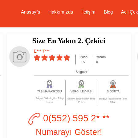
Anasayfa
Hakkımızda
İletişim
Blog
Acil Çek
Size En Yakın 2. Çekici
E*** T***
Puan
Yorum
5
0
Belgeler
TAŞIMA KASKOSU
VERGİ LEVHASI
SİGORTA
Belgeyi Tedarikçiden Talep
Belgeyi Tedarikçiden Talep
Belgeyi Tedarikçiden Talep
Ediniz
Ediniz
Ediniz
0(552) 595 2* **
Numarayı Göster!