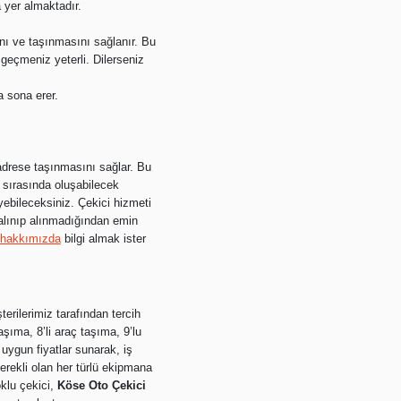
 yer almaktadır.
.
ını ve taşınmasını sağlanır. Bu
 geçmeniz yeterli. Dilerseniz
a sona erer.
 adrese taşınmasını sağlar. Bu
 sırasında oluşabilecek
yebileceksiniz. Çekici hizmeti
n alınıp alınmadığından emin
hakkımızda
bilgi almak ister
erilerimiz tarafından tercih
aşıma, 8’li araç taşıma, 9’lu
 uygun fiyatlar sunarak, iş
erekli olan her türlü ekipmana
klu çekici,
Köse Oto Çekici