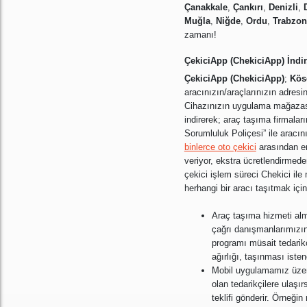
Çanakkale
,
Çankırı
,
Denizli
,
Muğla
,
Niğde
,
Ordu
,
Trabzon
zamanı!
ÇekiciApp (ChekiciApp) İndir
ÇekiciApp (ChekiciApp)
;
Kös
aracınızın/araçlarınızın adresi
Cihazınızın uygulama mağazas
indirerek; araç taşıma firmaları
Sorumluluk Poliçesi” ile aracın
binlerce oto çekici
arasından en
veriyor, ekstra ücretlendirmed
çekici işlem süreci Chekici i
herhangi bir aracı taşıtmak içi
Araç taşıma hizmeti alm
çağrı danışmanlarımızın 
programı müsait tedarikçi
ağırlığı, taşınması iste
Mobil uygulamamız üzer
olan tedarikçilere ulaşır
teklifi gönderir. Örneği