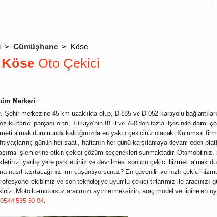
i
>
Gümüşhane
>
Köse
 Köse
Oto Çekici
özüm Merkezi
. Şehir merkezine 45 km uzaklıkta olup, D-885 ve D-052 karayolu bağlantılar
 kurtarıcı parçası olan, Türkiye’nin 81 il ve 750’den fazla ilçesinde daimi çe
meti almak durumunda kaldığınızda en yakın çekiciniz olacak. Kurumsal firma
 ihtiyaçlarını; günün her saati, haftanın her günü karşılamaya devam eden pla
taşıma işlemlerine etkin çekici çözüm seçenekleri sunmaktadır. Otomobiliniz, i
kletinizi yanlış yere park ettiniz ve devrilmesi sonucu çekici hizmeti almak 
yona nasıl taşıtacağınızı mı düşünüyorsunuz? En güvenilir ve hızlı çekici hizm
rofesyonel ekibimiz ve son teknolojiye uyumlu çekici tırlarımız ile aracınızı gü
iniz. Motorlu-motorsuz aracınızı ayırt etmeksizin, araç model ve tipine en uy
:
0544 535 50 04
.