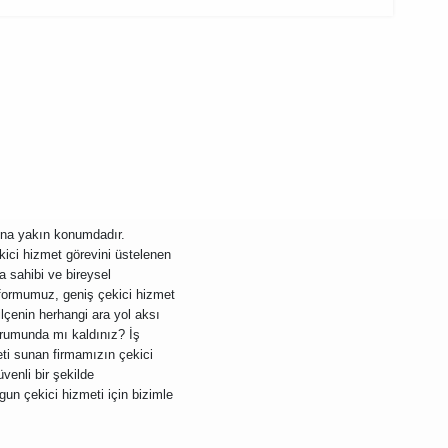
ına yakın konumdadır.
kici hizmet görevini üstelenen
 sahibi ve bireysel
tformumuz, geniş çekici hizmet
lçenin herhangi ara yol aksı
durumunda mı kaldınız? İş
eti sunan firmamızın çekici
venli bir şekilde
gun çekici hizmeti için bizimle