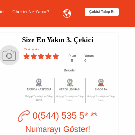
ici
Chekici Ne Yapar?
Çekici Talep Et
Size En Yakın 3. Çekici
F*** Y***
Puan
Yorum
5
0
Belgeler
TAŞIMA KASKOSU
VERGİ LEVHASI
SİGORTA
Belgeyi Tedarikçiden Talep
Belgeyi Tedarikçiden Talep
Belgeyi Tedarikçiden Talep
Ediniz
Ediniz
Ediniz
0(544) 535 5* **
Numarayı Göster!