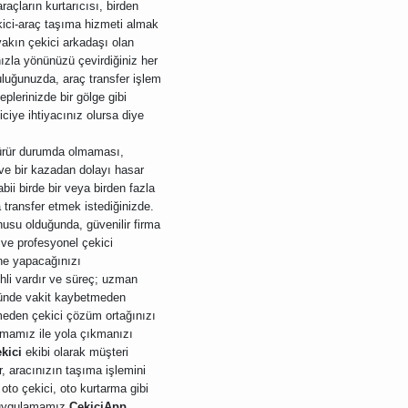
araçların kurtarıcısı, birden
ekici-araç taşıma hizmeti almak
yakın çekici arkadaşı olan
nızla yönünüzü çevirdiğiniz her
culuğunuzda, araç transfer işlem
leplerinizde bir gölge gibi
iciye ihtiyacınız olursa diye
yürür durumda olmaması,
ve bir kazadan dolayı hasar
bii birde bir veya birden fazla
a transfer etmek istediğinizde.
usu olduğunda, güvenilir firma
 ve profesyonel çekici
 ne yapacağınızı
 ehli vardır ve süreç; uzman
üğünde vakit kaybetmeden
rmeden çekici çözüm ortağınızı
irmamız ile yola çıkmanızı
kici
ekibi olarak müşteri
, aracınızın taşıma işlemini
oto çekici, oto kurtarma gibi
 uygulamamız
ÇekiciApp