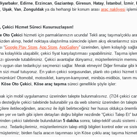
Diyarbakır
,
Edirne
,
Erzincan
,
Gaziantep
,
Giresun
,
Hatay
,
İstanbul
,
İzmir
,
,
Uşak
,
Van
,
Zonguldak
ya da herhangi bir konum arası
araç nakliyesi
işlemi
, Çekici Hizmet Süreci Kusursuzlaşsın!
e Oto Çekici
hizmeti için parmaklarınızın ucunda! Tekli araç taşıma/çoklu ara
nizden alınıp, hedef noktaya ulaştırılma sürecinde işlem akış ekranlarımız siz
ı “
Google Play Store
,
App Store
,
AppGallery
” üzerinden, işlem kolaylığı sa
na kolaylıkla ulaşabilir, çekici fiyat karşılaştırması yapabilirsiniz. Taşıma işle
ızı güvende tutabilirsiniz. Çekici avantajlar dünyamız, müşterilerimizin memn
 uygun olan tedarikçiyi seçmenizi sağlar. Merak etmeyin! Diğer firmalar gibi
en sizi muaf tutuyoruz. En yakın çekici sorgusundan, planlı oto çekici hizmet
le mümkün! Otomobil, motosiklet, kamyon-kamyonet, minibüs-midibüs, tarım ma
n
Köse Oto Çekici
,
Köse araç taşıma
süreci genellikle şöyle işler:
ak için mobil uygulamamız üzerinden talepte bulunmalısınız. (7/24 çekici can
desteğiyle çekici talebinde bulunabilir ya da web sitemiz üzerinden ön talepte 
lere iletileceğinden, aracınız ile ilgili belirteceğiniz her husus oldukça önemli
nen yer ve tarih gibi işlem detayları doğru bilgiler nezdinde “Çekici Talep Et” b
inden çekici talebinde bulunduktan
5 dakika
sonra; talep-teklif usulü sistemi
sınız. Tedarikçilerimiz, müşterilerimizin talep ettiği bilgileri kontrol eder ve 
n müşterimiz; birden fazla aracın taşınması için Köse çoklu araç taşıma hizmet