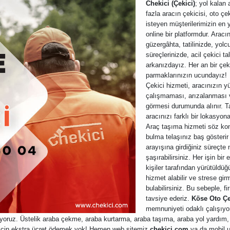
Chekici (Çekici)
; yol kalan 
fazla aracın çekicisi, oto ç
isteyen müşterilerimizin en 
online bir platformdur. Aracı
güzergâhta, tatilinizde, yol
süreçlerinizde, acil çekici ta
arkanızdayız. Her an bir çek
parmaklarınızın ucundayız!
Çekici hizmeti, aracınızın 
çalışmaması, arızalanması 
görmesi durumunda alınır. Ta
aracınızı farklı bir lokasyon
Araç taşıma hizmeti söz kon
bulma telaşınız baş gösterir
arayışına girdiğiniz süreçte
şaşırabilirsiniz. Her işin bir
kişiler tarafından yürütüld
hizmet alabilir ve strese gi
bulabilirsiniz. Bu sebeple, f
tavsiye ederiz.
Köse Oto Çe
memnuniyeti odaklı çalışıyor
riyoruz. Üstelik araba çekme, araba kurtarma, araba taşıma, araba yol yardım, 
 için ekstra ücret ödemek yok! Hemen web sitemiz
chekici.com
ya da mobil