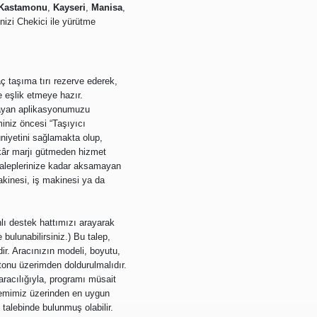
Kastamonu
,
Kayseri
,
Manisa
,
nizi Chekici ile yürütme
ç taşıma tırı rezerve ederek,
e eşlik etmeye hazır.
ğlayan aplikasyonumuzu
miniz öncesi “Taşıyıcı
uniyetini sağlamakta olup,
 kâr marjı gütmeden hizmet
 taleplerinize kadar aksamayan
kinesi, iş makinesi ya da
lı destek hattımızı arayarak
bulunabilirsiniz.) Bu talep,
dir. Aracınızın modeli, boyutu,
utonu üzerimden doldurulmalıdır.
 aracılığıyla, programı müsait
sistemimiz üzerinden en uygun
 talebinde bulunmuş olabilir.