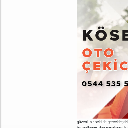
güvenli bir şekilde gerçekleşti
hizmetlerimizden yararlanmak