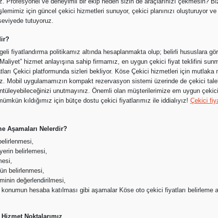
iz. Profesyonel ve deneyimli bir ekip neden sizin de araçlarınızı çekmesin? Bi
lemimiz için güncel çekici hizmetleri sunuyor, çekici planınızı oluşturuyor ve
seviyede tutuyoruz.
dir?
geli fiyatlandırma politikamız altında hesaplanmakta olup; belirli hususlara gör
yet” hizmet anlayışına sahip firmamız, en uygun çekici fiyat teklifini sunm
ları Çekici platformunda sizleri bekliyor. Köse Çekici hizmetleri için mutlaka 
nız. Mobil uygulamamızın kompakt rezervasyon sistemi üzerinde de çekici talebi
örüntüleyebileceğinizi unutmayınız. Önemli olan müşterilerimize em uygun çekici 
mümkün kıldığımız için bütçe dostu çekici fiyatlarımız ile iddialıyız!
Çekici fiya
eme Aşamaları Nelerdir?
elirlenmesi,
yerin belirlemesi,
mesi,
ün belirlenmesi,
minin değerlendirilmesi,
ı konumun hesaba katılması gibi aşamalar Köse oto çekici fiyatları belirleme 
Hizmet Noktalarımız