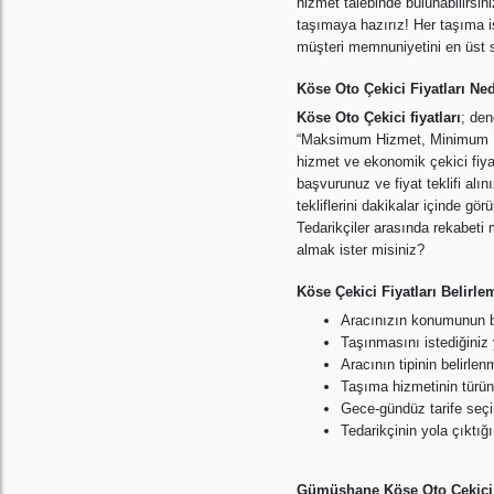
hizmet talebinde bulunabilirsin
taşımaya hazırız! Her taşıma iş
müşteri memnuniyetini en üst 
Köse Oto Çekici Fiyatları Ne
Köse Oto Çekici fiyatları
; den
“Maksimum Hizmet, Minimum Mali
hizmet ve ekonomik çekici fiyat
başvurunuz ve fiyat teklifi alı
tekliflerini dakikalar içinde g
Tedarikçiler arasında rekabeti 
almak ister misiniz?
Köse Çekici Fiyatları Belirl
Aracınızın konumunun b
Taşınmasını istediğiniz 
Aracının tipinin belirlen
Taşıma hizmetinin türün
Gece-gündüz tarife seçi
Tedarikçinin yola çıktığ
Gümüşhane Köse Oto Çekici 