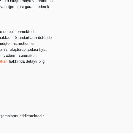
z rota oluşturmaya ve aracınızı
 yaptığımız işi garanti ederek
e de belirlenmektedir.
aktadır. Standartların üstünde
müşteri hizmetlerine
nizi oluşturup, çekici fiyat
fiyatlarını sunmaktır.
tları
hakkında detaylı bilgi
aşamalarını etkilemektedir.