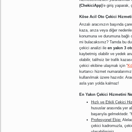
(ChekiciApp)
’e giriş yaparak,
Köse Acil Oto Çekici Hizmeti
Arızalı aracınızın başında çar
kaza, arıza veya diğer nedenler
konumuna ve durumuna bağlı ola
mi bulacaksınız? Tamda bu dur
çekici analizi ile
en yakın 3 ot
kaybetmiş olabilir ve yedek ana
olabilir, talihsiz bir trafik ka
çekici ekibine ulaşmak için “
Kö
kurtarıcı hizmet numaralarımız 
kullanılmak üzere hazırdır. Ara
asla yarı yolda kalmaz!
En Yakın Çekici Hizmetini N
Hızlı ve Etkili Çekici Hi
hususlar arasında yer a
başarıyla gelmektedir. “H
Profesyonel Ekip:
Alelad
çekici kadromuzla, çeki
ulaşabilirsiniz.