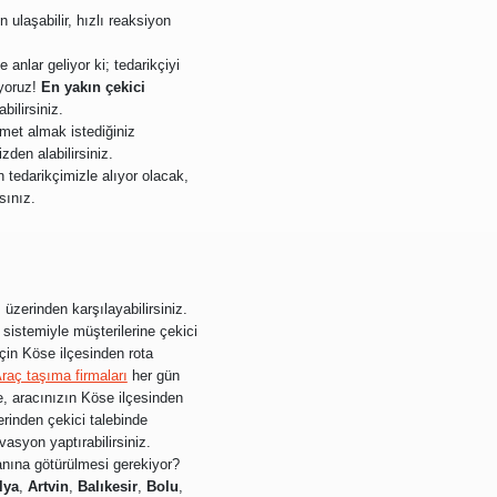
ulaşabilir, hızlı reaksiyon
anlar geliyor ki; tedarikçiyi
iyoruz!
En yakın çekici
bilirsiniz.
izmet almak istediğiniz
den alabilirsiniz.
 tedarikçimizle alıyor olacak,
sınız.
zerinden karşılayabilirsiniz.
sistemiyle müşterilerine çekici
için Köse ilçesinden rota
raç taşıma firmaları
her gün
de, aracınızın Köse ilçesinden
erinden çekici talebinde
vasyon yaptırabilirsiniz.
lanına götürülmesi gerekiyor?
lya
,
Artvin
,
Balıkesir
,
Bolu
,