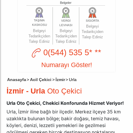
Belgeler
TAŞIMA
VERGİ
SİGORTA
KASKOSU
LEVHASI
Belgeyi
Belgeyi
Belgeyi
Tedarikçiden
Tedarikçiden
Tedarikçiden
Talep Ediniz
Talep Ediniz
Talep Ediniz
0(544) 535 5* **
Numarayı Göster!
Anasayfa
>
Acil Çekici
>
İzmir
>
Urla
İzmir - Urla
Oto Çekici
Urla Oto Çekici, Chekici Konforunda Hizmet Veriyor!
Urla, İzmir iline bağlı bir ilçedir. Merkez ilçeye 35 km
uzaklıkta bulunan bölge; bakir doğası, temiz havası,
köyleri, denizi, lezzetli yemekleri ile gezilmesi
görülmesi gereken birçok destinasyon noktalarını