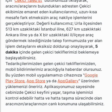
için "
Çekici Talep Et
" butonumuza tıklayarak,
aracını/araçlarını bulundukları adresten Çekici
ekibimize emanet eden kullanıcılarımız, uzun-kısa
mesafe fark etmeksizin araç nakliye işlemlerini
gerçekleştiriyor. Değerli kullanıcımız; Urla ilçesinden
513 km uzaklıktaki İstanbul iline, 627 km uzaklıktaki
Ankara iline ya da X bir uzaklıktaki il/ilçeye araç
göndermek istediğinizde talep formumuzda yer alan
işlem detaylarını eksiksiz doldurup onaylayarak,
5
dakika
içinde gelen çekici tekliflerimizi beklemeye
başlayabilirsiniz.
Tedarikçilerimizden gelen çekici tekliflerimizden,
mobil bildirimlerimiz aracılığıyla haberdar olursunuz.
Bu yüzden mobil uygulamamızı cihazınıza "
Google
Play Store
,
App Store
ya da
AppGallery
" üzerinden
yüklemenizi öneririz. Aplikasyonumuz sayesinde
cebinizde Çekici keyfini yaşar, taşıma işleminizi
kontrol edebilir hatta ve hatta taşıma sürecinde olan
aracınızın/araçlarınızın canlı konumuna ulaşabilirsiniz.