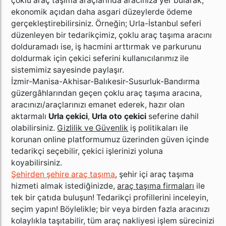
çoklu araç taşıma araçlarında aracınıza yer bularak,
ekonomik açıdan daha asgari düzeylerde ödeme
gerçekleştirebilirsiniz. Örneğin; Urla-İstanbul seferi
düzenleyen bir tedarikçimiz, çoklu araç taşıma aracını
dolduramadı ise, iş hacmini arttırmak ve parkurunu
doldurmak için çekici seferini kullanıcılarımız ile
sistemimiz sayesinde paylaşır.
İzmir-Manisa-Akhisar-Balıkesir-Susurluk-Bandırma
güzergâhlarından geçen çoklu araç taşıma aracına,
aracınızı/araçlarınızı emanet ederek, hazır olan
aktarmalı
Urla çekici
,
Urla oto çekici
seferine dahil
olabilirsiniz.
Gizlilik ve Güvenlik
iş politikaları ile
korunan online platformumuz üzerinden güven içinde
tedarikçi seçebilir, çekici işlerinizi yoluna
koyabilirsiniz.
Şehirden şehire araç taşıma
, şehir içi araç taşıma
hizmeti almak istediğinizde,
araç taşıma firmaları
ile
tek bir çatıda buluşun! Tedarikçi profillerini inceleyin,
seçim yapın! Böylelikle; bir veya birden fazla aracınızı
kolaylıkla taşıtabilir, tüm araç nakliyesi işlem sürecinizi