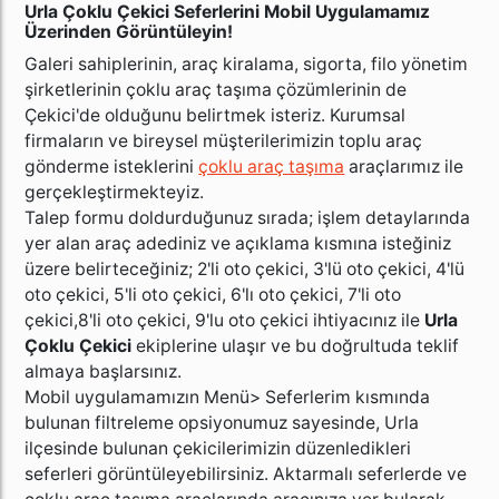
Urla Çoklu Çekici Seferlerini Mobil Uygulamamız
Üzerinden Görüntüleyin!
Galeri sahiplerinin, araç kiralama, sigorta, filo yönetim
şirketlerinin çoklu araç taşıma çözümlerinin de
Çekici'de olduğunu belirtmek isteriz. Kurumsal
firmaların ve bireysel müşterilerimizin toplu araç
gönderme isteklerini
çoklu araç taşıma
araçlarımız ile
gerçekleştirmekteyiz.
Talep formu doldurduğunuz sırada; işlem detaylarında
yer alan araç adediniz ve açıklama kısmına isteğiniz
üzere belirteceğiniz; 2'li oto çekici, 3'lü oto çekici, 4'lü
oto çekici, 5'li oto çekici, 6'lı oto çekici, 7'li oto
çekici,8'li oto çekici, 9'lu oto çekici ihtiyacınız ile
Urla
Çoklu Çekici
ekiplerine ulaşır ve bu doğrultuda teklif
almaya başlarsınız.
Mobil uygulamamızın Menü> Seferlerim kısmında
bulunan filtreleme opsiyonumuz sayesinde, Urla
ilçesinde bulunan çekicilerimizin düzenledikleri
seferleri görüntüleyebilirsiniz. Aktarmalı seferlerde ve