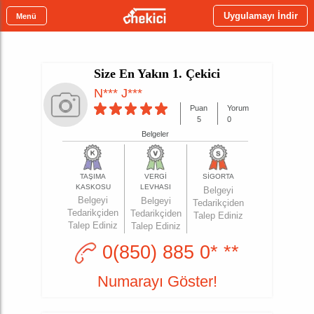
Uygulamayı İndir
Menü
Size En Yakın 1. Çekici
N*** J***
Puan
Yorum
5
0
Belgeler
TAŞIMA
VERGİ
SİGORTA
KASKOSU
LEVHASI
Belgeyi
Belgeyi
Belgeyi
Tedarikçiden
Tedarikçiden
Tedarikçiden
Talep Ediniz
Talep Ediniz
Talep Ediniz
0(850) 885 0* **
Numarayı Göster!