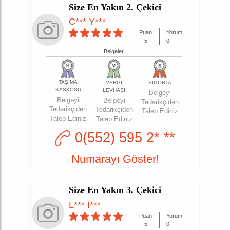
Size En Yakın 2. Çekici
C*** Y***
Puan
Yorum
5
0
Belgeler
TAŞIMA
VERGİ
SİGORTA
KASKOSU
LEVHASI
Belgeyi
Belgeyi
Belgeyi
Tedarikçiden
Tedarikçiden
Tedarikçiden
Talep Ediniz
Talep Ediniz
Talep Ediniz
0(552) 595 2* **
Numarayı Göster!
Size En Yakın 3. Çekici
L*** I***
Puan
Yorum
5
0