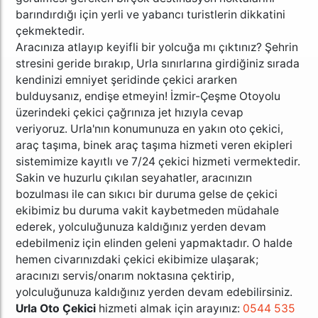
barındırdığı için yerli ve yabancı turistlerin dikkatini
çekmektedir.
Aracınıza atlayıp keyifli bir yolcuğa mı çıktınız? Şehrin
stresini geride bırakıp, Urla sınırlarına girdiğiniz sırada
kendinizi emniyet şeridinde çekici ararken
bulduysanız, endişe etmeyin!
İzmir-Çeşme Otoyolu
üzerindeki çekici çağrınıza jet hızıyla cevap
veriyoruz.
Urla'nın konumunuza en yakın oto çekici,
araç taşıma, binek araç taşıma hizmeti veren ekipleri
sistemimize kayıtlı ve 7/24 çekici hizmeti vermektedir.
Sakin ve huzurlu çıkılan seyahatler, aracınızın
bozulması ile can sıkıcı bir duruma gelse de çekici
ekibimiz bu duruma vakit kaybetmeden müdahale
ederek, yolculuğunuza kaldığınız yerden devam
edebilmeniz için elinden geleni yapmaktadır. O halde
hemen civarınızdaki çekici ekibimize ulaşarak;
aracınızı servis/onarım noktasına çektirip,
yolculuğunuza kaldığınız yerden devam edebilirsiniz.
Urla Oto Çekici
hizmeti almak için arayınız:
0544 535