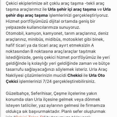
Çekici ekiplerimize ait
çoklu araç taşıma
-tekli araç
taşıma araçlarımız ile
Urla şehir içi araç taşıma
ve
Urla
şehir dışı araç taşıma
işlemlerinizi gerçekleştiriyoruz.
Hizmet portföyümüzü dijital ortamda geniş bir
yelpazede kullanıcılarımıza sunuyoruz.
Otomobil, kamyon, kamyonet, tarım araçlarınız, deniz
araçlarınız, minibüs, midibüs, motosiklet gibi binek,
hafif ticari ya da ticari araç ayırt etmeksizin A
noktasından B noktasına araç/araçlar taşıtmak
istediğinizde, geniş çekici hizmet portföyümüz ile yeri
geldiğinde iş kolaylığı yeri geldiğinde zaman ve bütçe
tasarrufu sağlayacağınızı söylemek isteriz. Urla
Araç
Nakliyesi
çözümlerinizin mucidi
Chekici
ile
Urla Oto
Çekici
işlemlerinizi 7/24 gerçekleştirebilirsiniz.
Güzelbahçe, Seferihisar, Çeşme ilçelerine yakın
konumda olan Urla ilçesine gelmek veya dönmek
isteyen tatilciler, yaz aylarının gelmesi ile firmamıza
oldukça sık başvurmaktadır. Planlı sefer oluşturmak