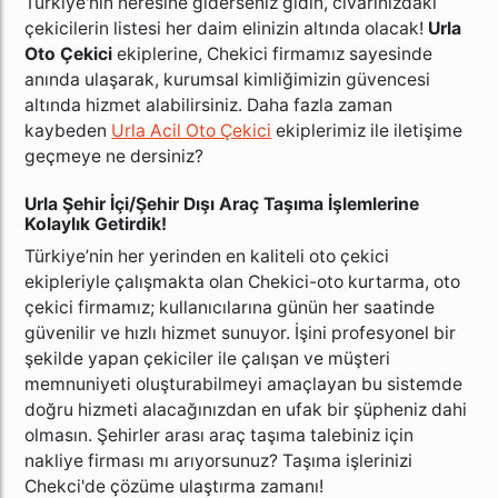
Türkiye'nin neresine giderseniz gidin, civarınızdaki
çekicilerin listesi her daim elinizin altında olacak!
Urla
Oto Çekici
ekiplerine, Chekici firmamız sayesinde
anında ulaşarak, kurumsal kimliğimizin güvencesi
altında hizmet alabilirsiniz. Daha fazla zaman
kaybeden
Urla Acil Oto Çekici
ekiplerimiz ile iletişime
geçmeye ne dersiniz?
Urla Şehir İçi/Şehir Dışı Araç Taşıma İşlemlerine
Kolaylık Getirdik!
Türkiye’nin her yerinden en kaliteli oto çekici
ekipleriyle çalışmakta olan Chekici-oto kurtarma, oto
çekici firmamız; kullanıcılarına
günün her saatinde
güvenilir ve hızlı hizmet sunuyor. İşini profesyonel bir
şekilde yapan çekiciler ile çalışan ve müşteri
memnuniyeti oluşturabilmeyi amaçlayan bu sistemde
doğru hizmeti alacağınızdan en ufak bir şüpheniz dahi
olmasın.
Şehirler arası araç taşıma talebiniz için
nakliye firması mı arıyorsunuz? Taşıma işlerinizi
Chekci'de çözüme ulaştırma zamanı!