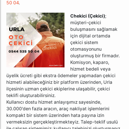
50 04
.
Chekici (Çekici)
;
müşteri-çekici
buluşmasını sağlamak
için dijital ortamda
çekici sistem
otomasyonunu
oluşturmuş bir firmadır.
Komisyon, kaparo,
hizmet bedeli veya
üyelik ücreti gibi ekstra ödemeler yapmadan çekici
hizmeti alabileceğiniz bir platform üzerinden, Urla
ilçesinin uzman çekici ekiplerine ulaşabilir, çekici
teklifi oluşturabilirsiniz.
Kullanıcı dostu hizmet anlayışımız sayesinde,
30.000'den fazla aracın, araç nakliyat işlemlerini
kompakt bir sistem üzerinden hata payına izin
vermeksizin gerçekleştirmekteyiz. Talep-teklif usulü
ile çalışan sistemimiz; kullanıcı talebinizi oluşturmanız