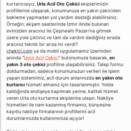
kurtarıcısıyız.
Urla Acil Oto Çekici
ekiplerimizin
profillerine ulaşarak, konumunuza en yakın çekiciden
bekleme yapmadan yol yardım desteği alabilirsiniz.
Örneğin; a
kşam saatlerinde İzmir ilinde bulunan
evinizden aracınız ile Çeşmealtı Pazarı'na gitmek
üzere yola çıktınız ve tam da vardım dediğiniz sırada
aracınız teknik bir arıza mı verdi?
chekici.com
ya da mobil uygulamamız üzerinden
anında "
İzmir Acil Çekici
" butonumuza basarak,
en
yakın 3 oto çekici
profiline ulaşabilirsiniz. Talep formu
doldurmadan, sadece konumunuzun verileri ile işlem
yapan sistemimiz, acil durum anlarınızda
en yakın oto
kurtarıcı
hizmeti almanız için tasarlanmıştır.
Yolda
kaldığında endişeye kapılmak yerine, kaliteli hizmet
veren Urla oto kurtarma ekiplerine ulaşın. Nakliye
hizmetleri ile nam kazanmış firmamız, bünyesine
kayıtlu nakliye firmalarının profillerini acil
durumlarınızda kullanımınıza açıyor!