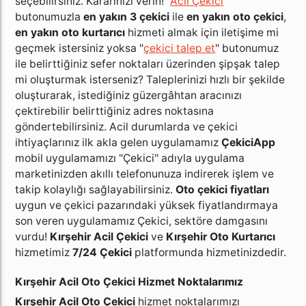
seçebilirsiniz. Kararınızı verin! "
Acil Çekici
"
butonumuzla
en yakın 3 çekici
ile
en yakın oto çekici
,
en yakın oto kurtarıcı
hizmeti almak için iletişime mi
geçmek istersiniz yoksa "
çekici talep et
" butonumuz
ile belirttiğiniz sefer noktaları üzerinden şipşak talep
mi oluşturmak isterseniz?
Taleplerinizi hızlı bir şekilde
oluşturarak, istediğiniz
güzergâhtan
aracınızı
çektirebilir belirttiğiniz adres noktasına
göndertebilirsiniz. Acil durumlarda ve çekici
ihtiyaçlarınız ilk akla gelen uygulamamız
ÇekiciApp
mobil uygulamamızı "Çekici" adıyla uygulama
marketinizden akıllı telefonunuza indirerek işlem ve
takip kolaylığı sağlayabilirsiniz.
Oto çekici fiyatları
uygun ve çekici pazarındaki yüksek fiyatlandırmaya
son veren uygulamamız Çekici, sektöre damgasını
vurdu!
Kırşehir Acil Çekici
ve
Kırşehir Oto Kurtarıcı
hizmetimiz
7/24 Çekici
platformunda hizmetinizdedir.
Kırşehir Acil Oto Çekici Hizmet Noktalarımız
Kırşehir Acil Oto Çekici
hizmet noktalarımızı