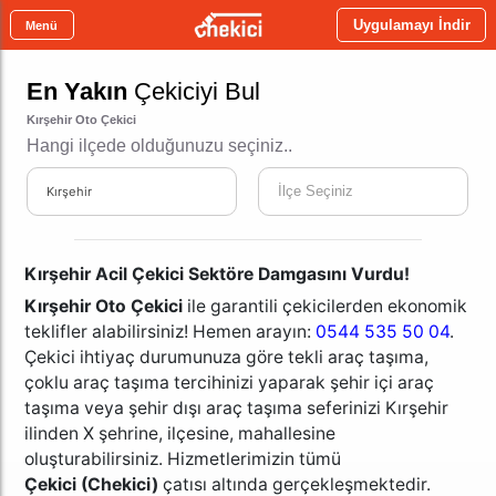
Uygulamayı İndir
Menü
En Yakın
Çekiciyi Bul
Kırşehir Oto Çekici
Hangi ilçede olduğunuzu seçiniz..
İlçe Seçiniz
Kırşehir
Kırşehir Acil Çekici Sektöre Damgasını Vurdu!
Kırşehir Oto Çekici
ile garantili çekicilerden ekonomik
teklifler alabilirsiniz! Hemen arayın:
0544 535 50 04
.
Çekici ihtiyaç durumunuza göre tekli araç taşıma,
çoklu araç taşıma
tercihinizi yaparak
şehir içi araç
taşıma veya
şehir dışı araç taşıma seferinizi Kırşehir
ilinden X şehrine, ilçesine, mahallesine
oluşturabilirsiniz. Hizmetlerimizin tümü
Çekici
(Chekici)
çatısı altında gerçekleşmektedir.