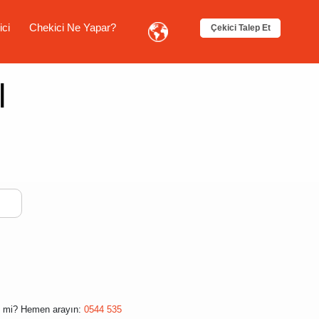
ici
Chekici Ne Yapar?
Çekici Talep Et
l
 mi? Hemen arayın:
0544 535