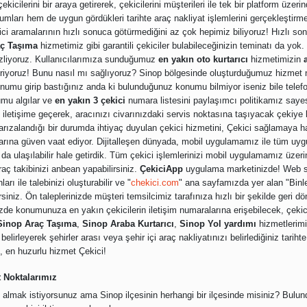
ekicilerini bir araya getirerek, çekicilerini müşterileri ile tek bir platform üze
rumları hem de uygun gördükleri tarihte araç nakliyat işlemlerini gerçekleştirm
ci aramalarının hızlı sonuca götürmediğini az çok hepimiz biliyoruz! Hızlı son
aç Taşıma
hizmetimiz gibi garantili çekiciler bulabileceğinizin teminatı da yok.
izliyoruz. Kullanıcılarımıza sunduğumuz
en yakın oto kurtarıcı
hizmetimizin
eriyoruz! Bunu nasıl mı sağlıyoruz? Sinop bölgesinde oluşturduğumuz hizmet 
mu girip bastığınız anda ki bulunduğunuz konumu bilmiyor iseniz bile telef
mu algılar ve
en yakın 3 çekici
numara listesini paylaşımcı politikamız sayes
 iletişime geçerek, aracınızı civarınızdaki servis noktasına taşıyacak çekiye k
 arızalandığı bir durumda ihtiyaç duyulan çekici hizmetini, Çekici sağlamaya h
cılarına güven vaat ediyor. Dijitalleşen dünyada, mobil uygulamamız ile tüm uy
da ulaşılabilir hale getirdik. Tüm çekici işlemlerinizi mobil uygulamamız üzeri
raç takibinizi anbean yapabilirsiniz.
ÇekiciApp
uygulama marketinizde! Web si
ları ile talebinizi oluşturabilir ve "
chekici.com
" ana sayfamızda yer alan "Binle
rsiniz. Ön taleplerinizde müşteri temsilcimiz tarafınıza hızlı bir şekilde geri 
izde konumunuza en yakın çekicilerin iletişim numaralarına erişebilecek, çeki
Sinop Araç Taşıma
,
Sinop Araba Kurtarıcı
,
Sinop Yol yardımı
hizmetlerimi
elirleyerek şehirler arası veya şehir içi araç nakliyatınızı belirlediğiniz tariht
, en huzurlu hizmet Çekici!
 Noktalarımız
 almak istiyorsunuz ama Sinop ilçesinin herhangi bir ilçesinde misiniz? Bulu