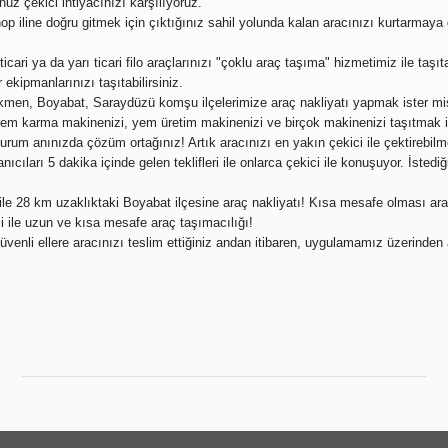
uz çekici ihtiyacınızı karşılıyoruz.
op iline doğru gitmek için çıktığınız sahil yolunda kalan aracınızı kurtarmaya 
 ticari ya da yarı ticari filo araçlarınızı "çoklu araç taşıma" hizmetimiz ile taşıta
r ekipmanlarınızı taşıtabilirsiniz.
kmen, Boyabat, Saraydüzü komşu ilçelerimize araç nakliyatı yapmak ister mi
yem karma makinenizi, yem üretim makinenizi ve birçok makinenizi taşıtmak için
durum anınızda çözüm ortağınız! Artık aracınızı en yakın çekici ile çektirebil
anıcıları 5 dakika içinde gelen teklifleri ile onlarca çekici ile konuşuyor. İstediğ
ile 28 km uzaklıktaki Boyabat ilçesine araç nakliyatı! Kısa mesafe olması a
 ile uzun ve kısa mesafe araç taşımacılığı!
güvenli ellere aracınızı teslim ettiğiniz andan itibaren, uygulamamız üzerinden ar