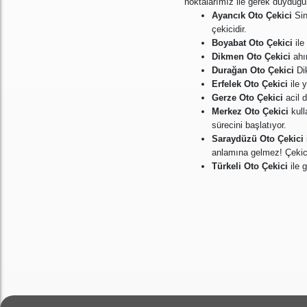
noktalarımız ile gerek duyduğun
Ayancık Oto Çekici
Sin
çekicidir.
Boyabat
Oto Çekici
ile
Dikmen
Oto Çekici
ahı
Durağan
Oto Çekici
Di
Erfelek
Oto Çekici
ile 
Gerze
Oto Çekici
acil 
Merkez
Oto Çekici
kull
sürecini başlatıyor.
Saraydüzü
Oto Çekici
anlamına gelmez! Çekici
Türkeli
Oto Çekici
ile 