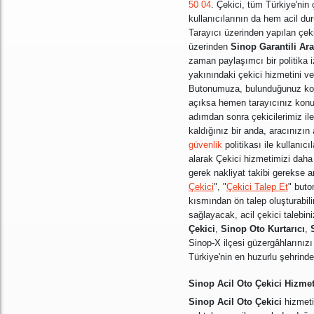
50 04
. Çekici, tüm Türkiye'nin ç
kullanıcılarının da hem acil du
Tarayıcı üzerinden yapılan çeki
üzerinden
Sinop Garantili Ar
zaman paylaşımcı bir politika 
yakınındaki çekici hizmetini v
Butonumuza, bulunduğunuz konu
açıksa hemen tarayıcınız konu
adımdan sonra çekicilerimiz ile
kaldığınız bir anda, aracınızın
güvenlik
politikası ile kullanı
alarak Çekici hizmetimizi daha 
gerek nakliyat takibi gerekse a
Çekici
", "
Çekici Talep Et
" buton
kısmından ön talep oluşturabili
sağlayacak, acil çekici talebin
Çekici
,
Sinop Oto Kurtarıcı
,
Sinop-X ilçesi güzergâhlarınızı b
Türkiye'nin en huzurlu şehrinde
Sinop Acil Oto Çekici Hizmet
Sinop Acil Oto Çekici
hizmeti