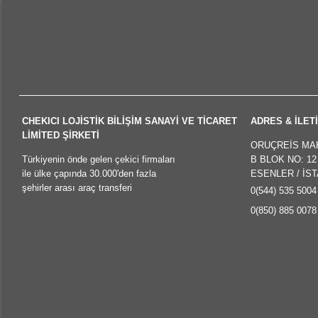
CHEKICI LOJİSTİK BİLİŞİM SANAYİ VE TİCARET
ADRES & İLETİ
LİMİTED ŞİRKETİ
ORUÇREİS MA
Türkiyenin önde gelen çekici firmaları
B BLOK NO: 12 
ile ülke çapında 30.000'den fazla
ESENLER / İS
şehirler arası araç transferi
0(544) 535 5004
0(850) 885 0078