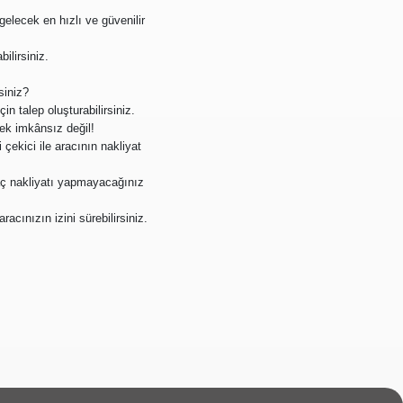
gelecek en hızlı ve güvenilir
bilirsiniz.
siniz?
 talep oluşturabilirsiniz.
mek imkânsız değil!
i çekici ile aracının nakliyat
raç nakliyatı yapmayacağınız
acınızın izini sürebilirsiniz.