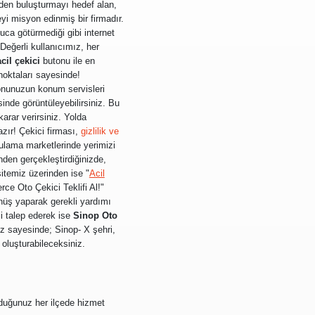
rinden buluşturmayı hedef alan,
eyi misyon edinmiş bir firmadır.
uca götürmediği gibi internet
 Değerli kullanıcımız, her
acil çekici
butonu ile en
noktaları sayesinde!
onunuzun konum servisleri
inde görüntüleyebilirsiniz. Bu
arar verirsiniz. Yolda
azır! Çekici firması,
gizlilik ve
gulama marketlerinde yerimizi
nden gerçekleştirdiğinizde,
temiz üzerinden ise "
Acil
rce Oto Çekici Teklifi Al!"
dönüş yaparak gerekli yardımı
ci talep ederek ise
Sinop Oto
z sayesinde; Sinop- X şehri,
e oluşturabileceksiniz.
nduğunuz her ilçede hizmet