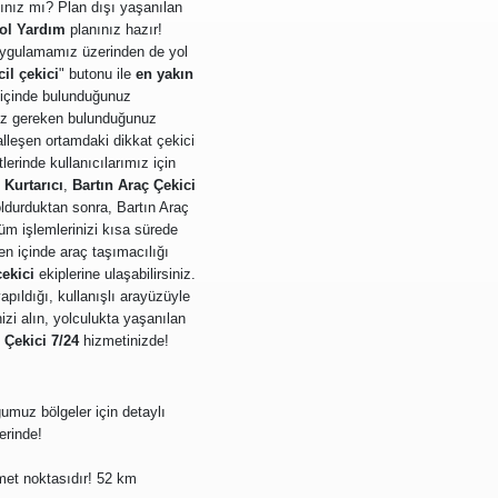
dınız mı? Plan dışı yaşanılan
Yol Yardım
planınız hazır!
 uygulamamız üzerinden de yol
cil çekici
" butonu ile
en yakın
 içinde bulunduğunuz
ız gereken bulunduğunuz
alleşen ortamdaki dikkat çekici
rinde kullanıcılarımız için
 Kurtarıcı
,
Bartın Araç Çekici
 doldurduktan sonra, Bartın Araç
tüm işlemlerinizi kısa sürede
en içinde araç taşımacılığı
çekici
ekiplerine ulaşabilirsiniz.
apıldığı, kullanışlı arayüzüyle
zi alın, yolculukta yaşanılan
,
Çekici
7/24
hizmetinizde!
umuz bölgeler için detaylı
rinde!
zmet noktasıdır! 52 km