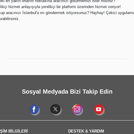
deki en yakın onarım noktasına aracınızı götürmemizi ister misiniz?
likçi hizmet anlayışıyla yenilikçi bir platform üzerinden hizmet veriyor!
kup aracınızı İstanbul'a mı göndermek istiyorsunuz? Hayhay! Çekici uygulam
rabilirsiniz.
Sosyal Medyada Bizi Takip Edin
ŞİM BİLGİLERİ
DESTEK & YARDIM