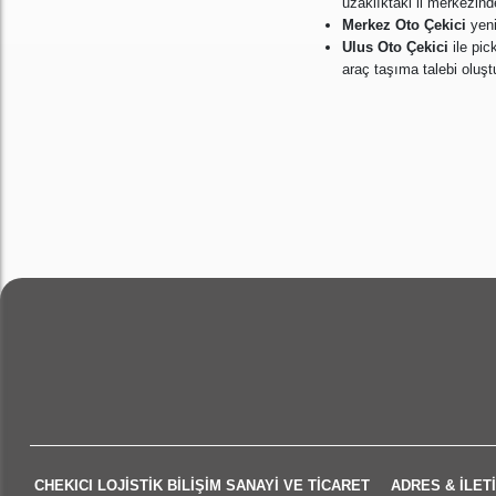
uzaklıktaki il merkezin
Merkez Oto Çekici
yeni
Ulus Oto Çekici
ile pic
araç taşıma talebi oluştu
CHEKICI LOJİSTİK BİLİŞİM SANAYİ VE TİCARET
ADRES & İLETİ