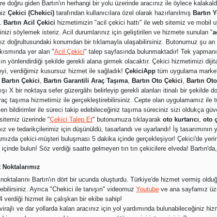
re doğru giden Bartın'ın herhangi bir yolu üzerinde aracınız ile öylece kalakal
niz
Çekici (Chekici)
tarafından kullanıcılara özel olarak hazırlanılmış
Bartın 
.
Bartın Acil Çekici
hizmetimizin "acil çekici hattı" ile web sitemiz ve mobil
nizi söylemek isteriz. Acil durumlarınız için geliştirilen ve hizmete sunulan "
a
ız doğrultusundaki konumdan bir tıklamayla ulaşabilirsiniz. Butonumuz şu an
kısmında yer alan "
Acil Çekici
" talep sayfasında bulunmaktadır! Tek yapman
 yönlendirdiği şekilde gerekli alana girmek olacaktır. Çekici hizmetimizi dijit
yi, verdiğimiz kusursuz hizmet ile sağladık!
ÇekiciApp
tüm uygulama marketle
e
Bartın Çekici
,
Bartın Garantili Araç Taşıma
,
Bartın Oto Çekici
,
Bartın Oto
dışı X bir noktaya sefer güzergâhı belirleyip gerekli alanları itinalı bir şekilde
araç taşıma hizmetimiz ile gerçekleştirebilirsiniz. Cepte olan uygulamamız ile 
n bildirimler ile süreci takip edebileceğiniz taşıma süreciniz sizi oldukça güv
sitemiz üzerinde "
Çekici Talep Et
" butonumuza tıklayarak
oto kurtarıcı
,
oto 
ız ve tedarikçilerimiz için düşünüldü, tasarlandı ve uyarlandı! İş tasarımının y
mızda çekici-müşteri buluşması 5 dakika içinde gerçekleşiyor! Çekici'de yerini
r içinde bulun! Söz verdiği saatte gelmeyen tın tın çekicilere elveda! Bartın'da
t Noktalarımız
oktalarını Bartın'ın dört bir ucunda oluşturdu.
Türkiye'de hizmet vermiş olduğ
bilirsiniz. Ayrıca "Chekici ile tanışın" videomuz
Youtube
ve ana sayfamız üze
4 verdiği hizmet ile çalışkan bir ekibe sahip!
virajlı ve dar yollarda kalan aracınız için yol yardımında bulunabileceğiniz hi