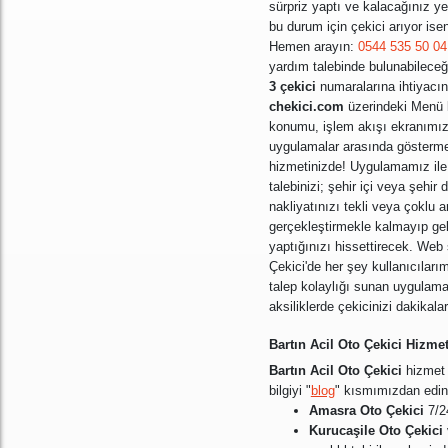
sürpriz yaptı ve kalacağınız ye
bu durum için çekici arıyor ise
Hemen arayın:
0544 535 50 04
yardım talebinde bulunabileceği
3 çekici
numaralarına ihtiyacın
chekici.com
üzerindeki Menü 
konumu, işlem akışı ekranımızın
uygulamalar arasında gösterme
hizmetinizde! Uygulamamız il
talebinizi; şehir içi veya şehir 
nakliyatınızı tekli veya çoklu 
gerçekleştirmekle kalmayıp gele
yaptığınızı hissettirecek. Web 
Çekici'de her şey kullanıcılarım
talep kolaylığı sunan uygulama
aksiliklerde çekicinizi dakikala
Bartın Acil Oto Çekici Hizme
Bartın Acil Oto Çekici
hizmet n
bilgiyi "
blog
" kısmımızdan edine
Amasra Oto Çekici
7/2
Kurucaşile Oto Çekici