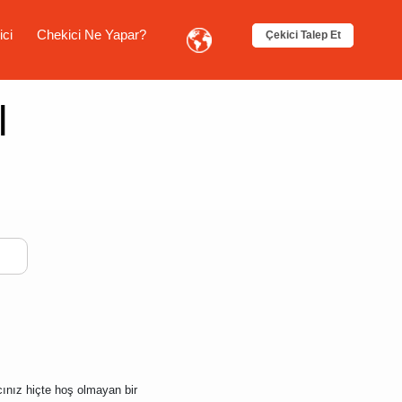
ici
Chekici Ne Yapar?
Çekici Talep Et
l
cınız hiçte hoş olmayan bir