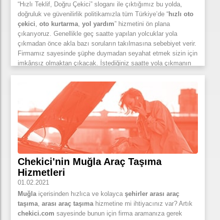
aracınıza ulaşır. Web sitemiz chekici.com üzerinden detaylı
“Hızlı Teklif, Doğru Çekici” sloganı ile çıktığımız bu yolda,
bilgi alabilirsiniz.
doğruluk ve güvenilirlik politikamızla tüm Türkiye’de “
hızlı oto
çekici
,
oto kurtarma
,
yol yardım
” hizmetini ön plana
çıkarıyoruz. Genellikle geç saatte yapılan yolcuklar yola
çıkmadan önce akla bazı soruların takılmasına sebebiyet verir.
Firmamız sayesinde şüphe duymadan seyahat etmek sizin için
imkânsız olmaktan çıkacak. İstediğiniz saatte yola çıkmanın
keyfini yaşayabilirsiniz. Tabi ki yolda kalmanızı istemeyiz.
Bilmenizi isteriz ki tüm yol boyunca aracınız ile ilgili sorunlarda
profesyonel ekibimiz bir telefon kadar uzağınızda. Hemen 0552
880 35 05 numaramızı arayıp, sorununuzu çözmemiz için
yardım talep edebilirsiniz. Yolculuğunuza istediğiniz saatte
çıkabilmenin özgürlüğü
İstanbul Oto çekici
sayesinde artık
çok daha kolay. Üstelik İstanbul’un sadece belli noktalarında
hizmet vermiyoruz. Tüm
Anadolu
ve
Avrupa
yakasında
firmamıza kayıtlı lisanlı ve garantilerini denetlediğimiz
Chekici'nin Muğla Araç Taşıma
çekicilerimiz ile garantili oto çekici, oto kurtarma, yol yardım
Hizmetleri
hizmeti alabilirsiniz. Hemen talep oluşturmak için mobil
uygulamamızı indirebilir veya
chekici.com
web sitemizi ziyaret
01.02.2021
edebilirsiniz.
Muğla
içerisinden hızlıca ve kolayca
şehirler arası araç
taşıma
,
arası araç taşıma
hizmetine mi ihtiyacınız var? Artık
chekici.com
sayesinde bunun için firma aramanıza gerek