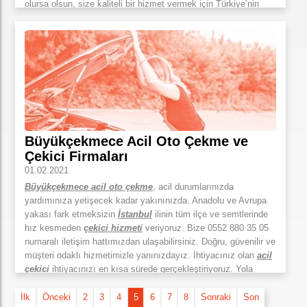
olursa olsun, size kaliteli bir hizmet vermek için Türkiye’nin
herhangi bir noktasında bekliyor olacağız. Kendi bütçenize
uygun seferi ve günü seçerek, ekonomik fiyat garantisi ile oto
çekici tekliflerimize ulaşmak artık çok basit. Mobil
uygulamamız ve web sitemiz üzerinden size uygun taşıma
seferlerini online olarak bulabilir, hizmet koşullarını
karşılaştırabilirsiniz. Bütçenize uygun teklifi seçmek sizin
elinizde! Araç taşımak hiç bu kadar kolay olmamıştı. Zaman
kaybetmeden, istek ve taleplerinizi hızlı bir şekilde çözmek için
varız.
Büyükçekmece Acil Oto Çekme ve
Çekici Firmaları
01.02.2021
Büyükçekmece acil oto çekme
, acil durumlarınızda
yardımınıza yetişecek kadar yakınınızda. Anadolu ve Avrupa
yakası fark etmeksizin
İstanbul
ilinin tüm ilçe ve semtlerinde
hız kesmeden
çekici hizmeti
veriyoruz. Bize 0552 880 35 05
numaralı iletişim hattımızdan ulaşabilirsiniz. Doğru, güvenilir ve
müşteri odaklı hizmetimizle yanınızdayız. İhtiyacınız olan
acil
çekici
ihtiyacınızı en kısa sürede gerçekleştiriyoruz. Yola
çıktığınız zaman ne gibi sorunların size eşlik edeceğini
bilemezsiniz. Aracınız teknik bir arızadan dolayı sizi zor
İlk
Önceki
2
3
4
5
6
7
8
Sonraki
Son