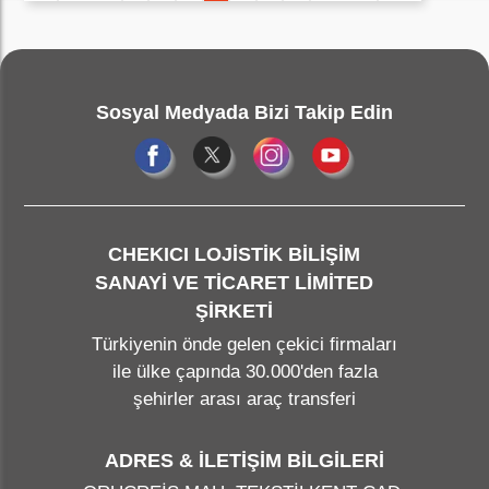
duruma düşürebilir. Hangimiz yolculuğumuzun yarıda kalmasını
isteriz? Hesaplarınızın dışında kalan bu gibi sorunlar, artık
sizin için sorun olmaktan çıkacak. Türkiye'nin dört bir
noktasında size hizmet vermeyi bekleyen profesyonel
çekici
firmaları
, sizin talebiniz doğrultusunda olduğunuz bölgeye
Sosyal Medyada Bizi Takip Edin
gelerek sizi içinde bulunduğunuz bu zor durumdan kurtaracak.
Tek yapmanız gereken mobil uygulamamızı telefonunuza
indirmek. Sistemimiz üzerinden talep oluşturup, kendi
bütçenize uygun teklifi seçmeniz doğrultusunda sizi çekici ile
buluşturmak bize kalıyor. Doğru adres, güvenilir çekici! Sizler
için çözüm odaklı bir ekip kurduk. İnternet sitemiz olan
chekici.com
üzerinden bize ulaşabilir....
CHEKICI LOJİSTİK BİLİŞİM
SANAYİ VE TİCARET LİMİTED
ŞİRKETİ
Türkiyenin önde gelen çekici firmaları
ile ülke çapında 30.000'den fazla
şehirler arası araç transferi
ADRES & İLETİŞİM BİLGİLERİ