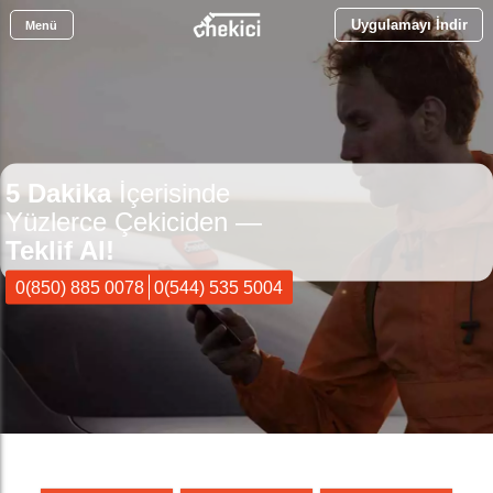
Uygulamayı İndir
Menü
5 Dakika
İçerisinde
Yüzlerce Çekiciden —
Teklif Al!
0(850) 885 0078
0(544) 535 5004