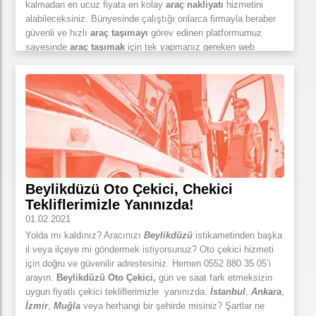
kalmadan en ucuz fiyata en kolay
araç nakliyatı
hizmetini
alabileceksiniz. Bünyesinde çalıştığı onlarca firmayla beraber
güvenli ve hızlı
araç taşımayı
görev edinen platformumuz
sayesinde
araç taşımak
için tek yapmanız gereken web
sitemizi ziyaret ettikten sonra bir tuşa basmak olacak.
Araç
nakliyatı
,
araç transferi
için en zahmetsiz yol olan
chekici.com sayesinde
araç taşımak
artık çok zahmetsiz.
Beylikdüzü Oto Çekici, Chekici
Tekliflerimizle Yanınızda!
01.02.2021
Yolda mı kaldınız? Aracınızı
Beylikdüzü
istikametinden başka
il veya ilçeye mi göndermek istiyorsunuz? Oto çekici hizmeti
için doğru ve güvenilir adrestesiniz. Hemen 0552 880 35 05’i
arayın.
Beylikdüzü Oto Çekici,
gün ve saat fark etmeksizin
uygun fiyatlı çekici tekliflerimizle yanınızda.
İstanbul
,
Ankara
,
İzmir
,
Muğla
veya herhangi bir şehirde misiniz? Şartlar ne