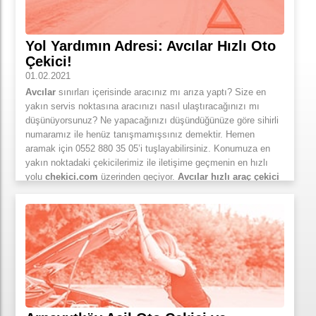
Yol Yardımın Adresi: Avcılar Hızlı Oto
Çekici!
01.02.2021
Avcılar
sınırları içerisinde aracınız mı arıza yaptı? Size en
yakın servis noktasına aracınızı nasıl ulaştıracağınızı mı
düşünüyorsunuz? Ne yapacağınızı düşündüğünüze göre sihirli
numaramız ile henüz tanışmamışsınız demektir. Hemen
aramak için 0552 880 35 05’i tuşlayabilirsiniz. Konumuza en
yakın noktadaki çekicilerimiz ile iletişime geçmenin en hızlı
yolu
chekici.com
üzerinden geçiyor.
Avcılar hızlı araç çekici
hizmetimizden faydalanmanın bir diğer yolu ise tüm
platformlarda bulabileceğiniz, kolay kullanım özelliği ile
dikkatleri üzerine çeken mobil uygulamamızdır. Mobil
uygulamamız kullanıcı dostu olmakla kalmayıp tüm
çekicilerimize kolaylıkla erişim sağlayabileceğiniz aktif bir
dijital ortamı ayağınıza getiren kullanışlı bir uygulamadır. Sıfır
komisyon ve üyelik ücreti olmadan teklifleri bir telefon kadar
yakınınıza getirmeyi kendimize görev bildik. Siz değerli
müşterilerimiz için
İstanbul
ilimiz ve ilçeleriyle sınırlı kalmadık.