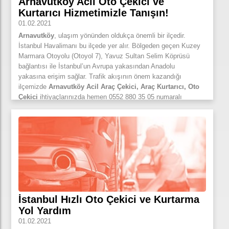
Arnavutköy Acil Oto Çekici ve
Yol yardımın adresi tüm Türkiye’de belli olsun
Kurtarıcı Hizmetimizle Tanışın!
istedik.
Ankara, İzmir, Antalya, Hatay, Samsun, Sinop, Kastamonu
fark etmeksizin diğer tüm illerimizde, ilçelerimizde ve
01.02.2021
mahallelerimizde aynı anda hizmet veren profesyonel
Arnavutköy
, ulaşım yönünden oldukça önemli bir ilçedir.
çekicilerimiz ile iddiamızı ortaya koyuyoruz
İstanbul Havalimanı bu ilçede yer alır. Bölgeden geçen Kuzey
Marmara Otoyolu (Otoyol 7), Yavuz Sultan Selim Köprüsü
bağlantısı ile İstanbul’un Avrupa yakasından Anadolu
yakasına erişim sağlar. Trafik akışının önem kazandığı
ilçemizde
Arnavutköy Acil Araç Çekici, Araç Kurtarıcı, Oto
Çekici
ihtiyaçlarınızda hemen 0552 880 35 05 numaralı
telefonumuzu arayın! Size en yakın konumda bulunan ekip
arkadaşlarımız olduğunuz konuma hemen gelsin. Firma olarak,
çekici sektöründeki boşluğu doldurmak için fark yaratıyoruz!
Artık tek tek çekici arama derdine düşmeden, mobil
uygulamamızı indirerek “
Acil Çekici Çağır
” hizmetimizden
yararlanabilirsiniz. Acil çekici çağır hizmetimiz ile konumuza en
yakın 3
hızlı araç çekici
ile iletişime geçebilirsiniz.
Yolculuklarınızda yaşanılacak aksiliklerle baş etmek için
sizde
Chekici
’yi tercih edin!
Ankara, İzmir, Muğla, Antalya
ya
İstanbul Hızlı Oto Çekici ve Kurtarma
da
Malatya
’nın herhangi bir noktasında mısınız?
Türkiye
’nin
Yol Yardım
neresinde olursanız olun il, ilçe, mahalle fark etmeksizin
bünyemiz altında kayıtlı olan çekicilerimiz hemen size ve
01.02.2021