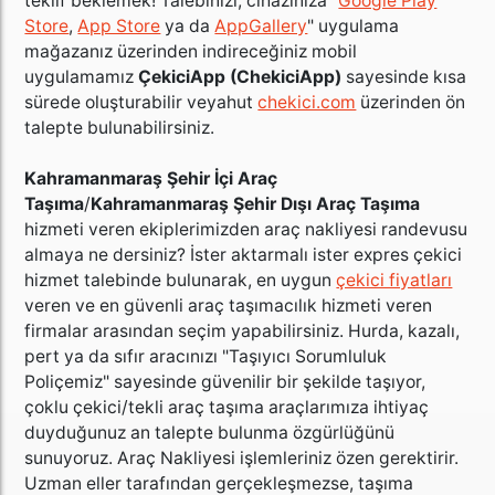
teklif beklemek! Talebinizi; cihazınıza "
Google Play
Store
,
App Store
ya da
AppGallery
" uygulama
mağazanız üzerinden indireceğiniz mobil
uygulamamız
ÇekiciApp (ChekiciApp)
sayesinde kısa
sürede oluşturabilir veyahut
chekici.com
üzerinden ön
talepte bulunabilirsiniz.
Kahramanmaraş Şehir İçi Araç
Taşıma
/
Kahramanmaraş Şehir Dışı Araç Taşıma
hizmeti veren ekiplerimizden araç nakliyesi randevusu
almaya ne dersiniz? İster aktarmalı ister expres çekici
hizmet talebinde bulunarak, en uygun
çekici fiyatları
veren ve en güvenli araç taşımacılık hizmeti veren
firmalar arasından seçim yapabilirsiniz. Hurda, kazalı,
pert ya da sıfır aracınızı "Taşıyıcı Sorumluluk
Poliçemiz" sayesinde güvenilir bir şekilde taşıyor,
çoklu çekici/tekli araç taşıma araçlarımıza ihtiyaç
duyduğunuz an talepte bulunma özgürlüğünü
sunuyoruz. Araç Nakliyesi işlemleriniz özen gerektirir.
Uzman eller tarafından gerçekleşmezse, taşıma