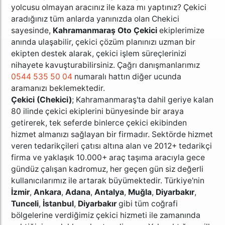
yolcusu olmayan aracınız ile kaza mı yaptınız? Çekici
aradığınız tüm anlarda yanınızda olan Chekici
sayesinde,
Kahramanmaraş Oto Çekici
ekiplerimize
anında ulaşabilir, çekici çözüm planınızı uzman bir
ekipten destek alarak, çekici işlem süreçlerinizi
nihayete kavuşturabilirsiniz. Çağrı danışmanlarımız
0544 535 50 04
numaralı hattın diğer ucunda
aramanızı beklemektedir.
Çekici (Chekici)
; Kahramanmaraş'ta dahil geriye kalan
80 ilinde çekici ekiplerini bünyesinde bir araya
getirerek, tek seferde binlerce çekici ekibinden
hizmet almanızı sağlayan bir firmadır. Sektörde hizmet
veren tedarikçileri çatısı altına alan ve 2012+ tedarikçi
firma ve yaklaşık 10.000+ araç taşıma aracıyla gece
gündüz çalışan kadromuz, her geçen gün siz değerli
kullanıcılarımız ile artarak büyümektedir. Türkiye'nin
İzmir
,
Ankara
,
Adana
,
Antalya
,
Muğla
,
Diyarbakır
,
Tunceli
,
İstanbul
,
Diyarbakır
gibi tüm coğrafi
bölgelerine verdiğimiz çekici hizmeti ile zamanında