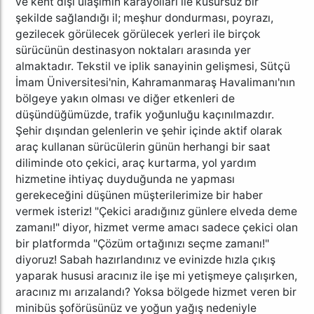
ve kent dışı ulaşımın karayolları ile kusursuz bir
şekilde sağlandığı il; meşhur dondurması, poyrazı,
gezilecek görülecek görülecek yerleri ile birçok
sürücünün destinasyon noktaları arasında yer
almaktadır. Tekstil ve iplik sanayinin gelişmesi, Sütçü
İmam Üniversitesi'nin, Kahramanmaraş Havalimanı'nın
bölgeye yakın olması ve diğer etkenleri de
düşündüğümüzde, trafik yoğunluğu kaçınılmazdır.
Şehir dışından gelenlerin ve şehir içinde aktif olarak
araç kullanan sürücülerin günün herhangi bir saat
diliminde oto çekici, araç kurtarma, yol yardım
hizmetine ihtiyaç duyduğunda ne yapması
gerekeceğini düşünen müşterilerimize bir haber
vermek isteriz! "Çekici aradığınız günlere elveda deme
zamanı!" diyor, hizmet verme amacı sadece çekici olan
bir platformda "Çözüm ortağınızı seçme zamanı!"
diyoruz! Sabah hazırlandınız ve evinizde hızla çıkış
yaparak hususi aracınız ile işe mi yetişmeye çalışırken,
aracınız mı arızalandı? Yoksa bölgede hizmet veren bir
minibüs şoförüsünüz ve yoğun yağış nedeniyle