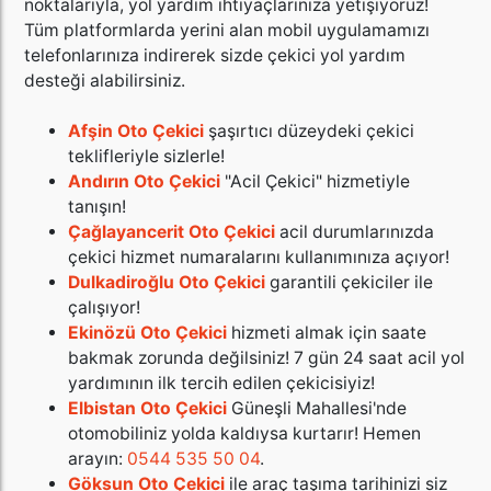
noktalarıyla, yol yardım ihtiyaçlarınıza yetişiyoruz!
Tüm platformlarda yerini alan mobil uygulamamızı
telefonlarınıza indirerek sizde
çekici yol yardım
desteği
alabilirsiniz.
Afşin Oto Çekici
şaşırtıcı düzeydeki çekici
teklifleriyle sizlerle!
Andırın Oto Çekici
"Acil Çekici" hizmetiyle
tanışın!
Çağlayancerit Oto Çekici
acil durumlarınızda
çekici hizmet numaralarını kullanımınıza açıyor!
Dulkadiroğlu Oto Çekici
garantili çekiciler ile
çalışıyor!
Ekinözü Oto Çekici
hizmeti almak için saate
bakmak zorunda değilsiniz! 7 gün 24 saat acil yol
yardımının ilk tercih edilen çekicisiyiz!
Elbistan Oto Çekici
Güneşli Mahallesi'nde
otomobiliniz yolda kaldıysa kurtarır! Hemen
arayın:
0544 535 50 04
.
Göksun Oto Çekici
ile araç taşıma tarihinizi siz