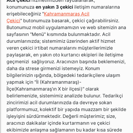
Acil Çekici
hizmetimizden faydalanarak,
konumunuza
en yakın 3 çekici
iletişim numaralarına
erişebileceğiniz "
Kahramanmaraş Acil
Çekici
" butonumuza basarak, çekici çağırabilirsiniz.
Butonumuz mobil uygulamamızın ve web sitemizin ana
sayfasının "Menü" kısmında bulunmaktadır. Acil
durumlarınızda; sistemimiz üzerinden aktif hizmet
veren çekici irtibat numaralarını müşterilerimizle
paylaşarak, en yakın oto kurtarıcı ekipleri ile iletişime
geçmenizi sağlıyoruz. Aracınızın başında beklemenizi,
daha da strese girmenizi istemeyiz. Konum
bilgilerinizin ışığında, bölgedeki tedarikçilere ulaşım
yapmak için "İl (Kahramanmaraş)-
İlçe(Kahramanmaraş'ın X bir ilçesi)" olarak
belirlemenizle, sistemimiz analizde bulunur. Tedarikçi
zincirimizi acil durumlarınızda da devreye sokan
platformumuz, kolektif bir yapıda muazzam bir şekilde
işleyişini sürdürmektedir. Değerli müşterimiz; size,
aracınızı dakikalar içinde kurtarmanın ve çekici
ekibimizle anlaşma sağlamanın bu kadar kısa sürede