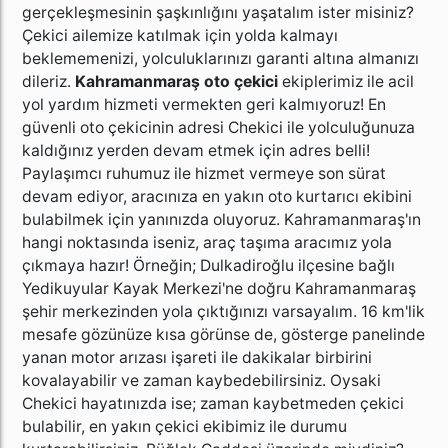
gerçekleşmesinin şaşkınlığını yaşatalım ister misiniz?
Çekici ailemize katılmak için yolda kalmayı
beklememenizi, yolculuklarınızı garanti altına almanızı
dileriz.
Kahramanmaraş oto çekici
ekiplerimiz ile acil
yol yardım hizmeti vermekten geri kalmıyoruz! En
güvenli oto çekicinin adresi Chekici ile yolculuğunuza
kaldığınız yerden devam etmek için adres belli!
Paylaşımcı ruhumuz ile hizmet vermeye son sürat
devam ediyor, aracınıza en yakın oto kurtarıcı ekibini
bulabilmek için yanınızda oluyoruz. Kahramanmaraş'ın
hangi noktasında iseniz, araç taşıma aracımız yola
çıkmaya hazır! Örneğin; Dulkadiroğlu ilçesine bağlı
Yedikuyular Kayak Merkezi'ne doğru Kahramanmaraş
şehir merkezinden yola çıktığınızı varsayalım. 16 km'lik
mesafe gözünüze kısa görünse de, gösterge panelinde
yanan motor arızası işareti ile dakikalar birbirini
kovalayabilir ve zaman kaybedebilirsiniz. Oysaki
Chekici hayatınızda ise; zaman kaybetmeden çekici
bulabilir, en yakın çekici ekibimiz ile durumu