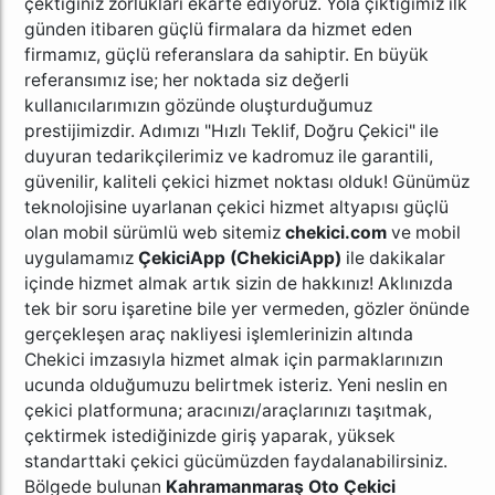
çektiğiniz zorlukları ekarte ediyoruz. Yola çıktığımız ilk
günden itibaren güçlü firmalara da hizmet eden
firmamız, güçlü referanslara da sahiptir. En büyük
referansımız ise; her noktada siz değerli
kullanıcılarımızın gözünde oluşturduğumuz
prestijimizdir. Adımızı "Hızlı Teklif, Doğru Çekici" ile
duyuran tedarikçilerimiz ve kadromuz ile garantili,
güvenilir, kaliteli çekici hizmet noktası olduk! Günümüz
teknolojisine uyarlanan çekici hizmet altyapısı güçlü
olan mobil sürümlü web sitemiz
chekici.com
ve mobil
uygulamamız
ÇekiciApp (ChekiciApp)
ile dakikalar
içinde hizmet almak artık sizin de hakkınız! Aklınızda
tek bir soru işaretine bile yer vermeden, gözler önünde
gerçekleşen araç nakliyesi işlemlerinizin altında
Chekici imzasıyla hizmet almak için parmaklarınızın
ucunda olduğumuzu belirtmek isteriz. Yeni neslin en
çekici platformuna; aracınızı/araçlarınızı taşıtmak,
çektirmek istediğinizde giriş yaparak, yüksek
standarttaki çekici gücümüzden faydalanabilirsiniz.
Bölgede bulunan
Kahramanmaraş Oto Çekici