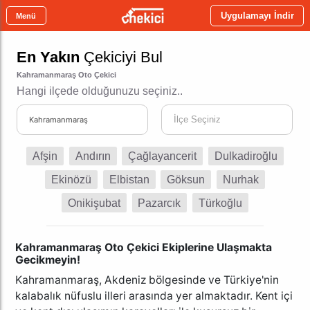
Uygulamayı İndir
Menü
En Yakın
Çekiciyi Bul
Kahramanmaraş Oto Çekici
Hangi ilçede olduğunuzu seçiniz..
İlçe Seçiniz
Kahramanmaraş
Afşin
Andırın
Çağlayancerit
Dulkadiroğlu
Ekinözü
Elbistan
Göksun
Nurhak
Onikişubat
Pazarcık
Türkoğlu
Kahramanmaraş Oto Çekici Ekiplerine Ulaşmakta
Gecikmeyin!
Kahramanmaraş, Akdeniz bölgesinde ve Türkiye'nin
kalabalık nüfuslu illeri arasında yer almaktadır. Kent içi