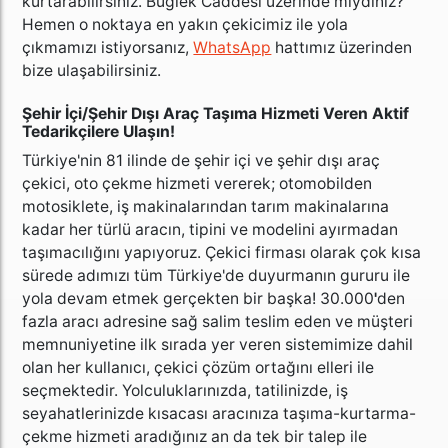
kurtarabilirsiniz. Büğlek Caddesi üzerinde miydiniz?
Hemen o noktaya en yakın çekicimiz ile yola
çıkmamızı istiyorsanız,
WhatsApp
hattımız üzerinden
bize ulaşabilirsiniz.
Şehir İçi/Şehir Dışı Araç Taşıma Hizmeti Veren Aktif
Tedarikçilere Ulaşın!
Türkiye'nin 81 ilinde de şehir içi ve şehir dışı araç
çekici, oto çekme hizmeti vererek; otomobilden
motosiklete, iş makinalarından tarım makinalarına
kadar her türlü aracın, tipini ve modelini ayırmadan
taşımacılığını yapıyoruz. Çekici firması olarak çok kısa
sürede adımızı tüm Türkiye'de duyurmanın gururu ile
yola devam etmek gerçekten bir başka! 30.000
'
den
fazla aracı adresine sağ salim teslim eden ve müşteri
memnuniyetine ilk sırada yer veren sistemimize dahil
olan her kullanıcı, çekici çözüm ortağını elleri ile
seçmektedir. Yolculuklarınızda, tatilinizde, iş
seyahatlerinizde kısacası aracınıza taşıma-kurtarma-
çekme hizmeti aradığınız an da tek bir talep ile